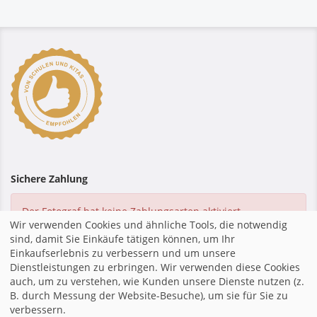
Sichere Zahlung
Der Fotograf hat keine Zahlungsarten aktiviert.
Wir verwenden Cookies und ähnliche Tools, die notwendig
sind, damit Sie Einkäufe tätigen können, um Ihr
Einkaufserlebnis zu verbessern und um unsere
Dienstleistungen zu erbringen. Wir verwenden diese Cookies
Startseite
|
Impressum
|
Datenschutzerklärung
|
Shopsystem
auch, um zu verstehen, wie Kunden unsere Dienste nutzen (z.
von fotograf.de
|
B. durch Messung der Website-Besuche), um sie für Sie zu
verbessern.
teilen
mail